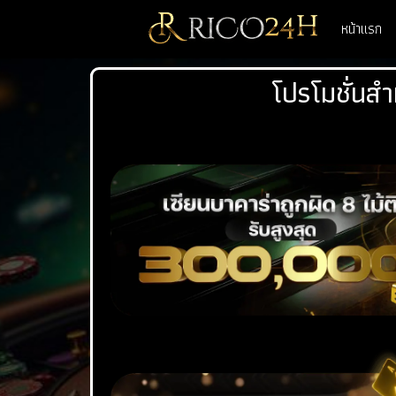
หน้าแรก
โปรโมชั่น
โปรโมชั่นสำ