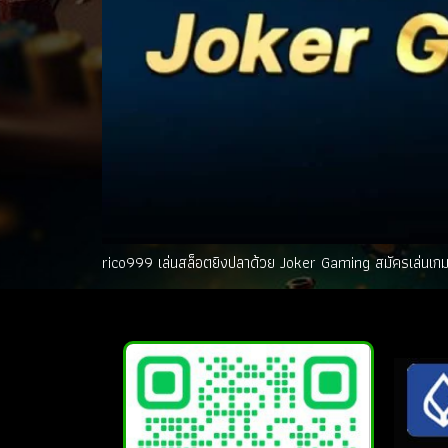
rico999 เล่นสล็อตยิงปลาด้วย Joker Gaming สมัครเล่นเก