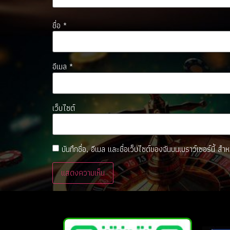
ชื่อ
*
อีเมล
*
เว็บไซต์
บันทึกชื่อ, อีเมล และชื่อเว็บไซต์ของฉันบนเบราว์เซอร์นี้ 