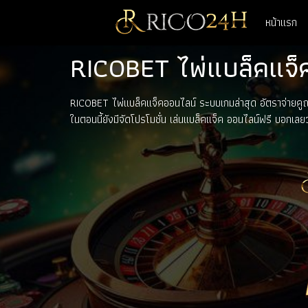
หน้าแรก
RICOBET ไพ่แบล็คแจ็ค
RICOBET ไพ่แบล็คแจ็คออนไลน์ ระบบเกมล่าสุด อัตราจ่ายค
ในตอนนี้ยังมีจัดโปรโมชั่น เล่นแบล็คแจ็ค ออนไลน์ฟรี บอกเลยว่าถ