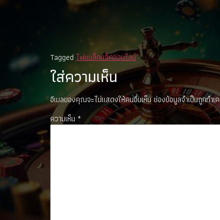
Tagged
ไพ่แบล็คแจ็คออนไลน์
ใส่ความเห็น
อีเมลของคุณจะไม่แสดงให้คนอื่นเห็น
ช่องข้อมูลจำเป็นถูกทำเ
ความเห็น
*