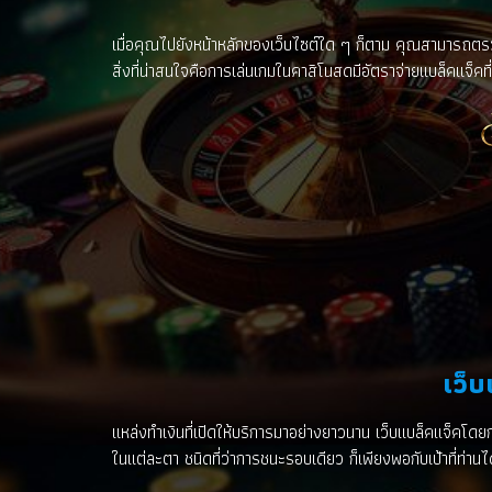
เมื่อคุณไปยังหน้าหลักของเว็บไซต์ใด ๆ ก็ตาม คุณสามารถตรวจ
สิ่งที่น่าสนใจคือการเล่นเกมในคาสิโนสดมีอัตราจ่ายแบล็คแจ็คท
เว็บ
แหล่งทำเงินที่เปิดให้บริการมาอย่างยาวนาน เว็บแบล็คแจ็คโดยก
ในแต่ละตา ชนิดที่ว่าการชนะรอบเดียว ก็เพียงพอกับเป้าที่ท่านไ