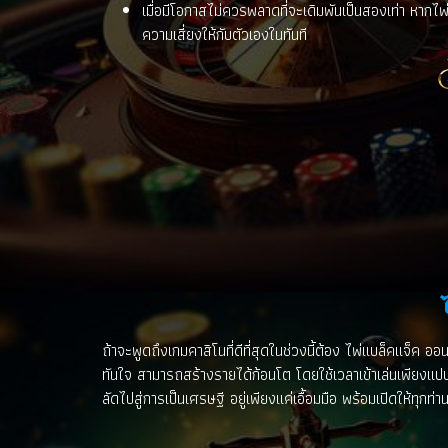
เมื่อมีโอกาสไม่ควรพลาดที่จะเดิมพันเป็นสองเท่า หากไพ่ฝั
ความเสี่ยงให้กับตัวเองในทันที
ถ้าจะพูดถึงเกมคาสิโนที่ดีที่สุดในช่วงนี้ต้อง ไพ่แบล็คแจ็ค ออ
ทันใจ สามารถสร้างรายได้ก้อนโต โดยใช้เวลาเข้าเล่นเพียงแปปเด
ลัดไปสู่การเป็นเศรษฐี อยู่เพียงแค่เอื้อมมือ พร้อมเปิดให้ทุก